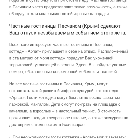
подогреть бутылочку или приготовить еду. Частные гостиницы
в Песчаном часто предоставляют такую возможность, а также
оборудуют для маленьких гостей игровые площадки.
Частные гостиницы Песчаном (Крым) сделают
Ваш отпуск незабываемым событием этого лета.
Всех, кого интересуют частные гостиницы в Песчаном,
коттедж «Арпат» приглашает к себе на отдых. Расположенный
в ста метрах от моря коттедж порадует Вас ухоженной
территорией, утопающей в зелени. Здесь Вы найдете уютные
номера, обставленные современной мебелью и техникой.
Не все частные гостиницы в Песчаном, Крым, могут
похвастать такой развитой инфраструктурой, как коттедж
«Арпат». Гости коттеджа могут бесплатно воспользоваться
парковкой, мангалом. Дети смогут поиграть на площадке с
качелями, а взрослые – в настольный теннис. В стоимость
проживания входит трехразовое питание, а также экскурсия по
достопримечательностям в Бахчисарае.
При необходимости гости коттеджа «Арпат» могут заказать: