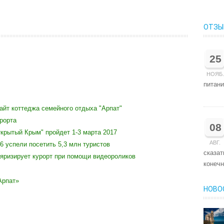
ОТЗЫ
25
НОЯБ.
питани
йт коттеджа семейного отдыха "Арпат"
рорта
08
крытый Крым" пройдет 1-3 марта 2017
АВГ.
6 успели посетить 5,3 млн туристов
сказат
яризирует курорт при помощи видеороликов
конечн
Арпат»
НОВО