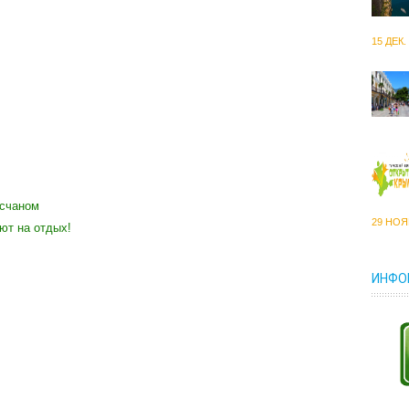
15 ДЕК. 
есчаном
29 НОЯБ
ют на отдых!
ИНФО